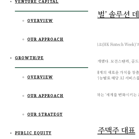
VENTURE CAPITAL
홍콩 핀테크 위크, ‘에이젠글로벌’ 솔루션 데
OVERVIEW
November 8th, 2018
News
,
Uncategorized
OUR APPROACH
에이젠글로벌(AIZEN Global)은 지난 2일 ‘홍콩 핀테크 위크(HK Fintech We
행사로 약 50개국에서 8천여명이 참석했다.
GROWTH/PE
이번 행사에서 에이젠글로벌은 인공지능 금융 솔루션을 소개했다. 모건스탠리, 골드만삭
에이젠글로벌은 ‘금융의 새로운 세대’라는 주제로 금융 생태계의 새로운 가치를 창출하는 
OVERVIEW
금융회사에 도입한 사례를 발표했다. 은행 및 보험사에서 기능별로 해당 AI 서비스를
AI예측 모델링 등을 높이 평가받았다.
또한 에이젠글로벌은 BNP파리바(BNP PARIBAS)가 주최하는 ‘세계를 변화시키는 은행
OUR APPROACH
http://www.etnews.com/20181108000498
OUR STRATEGY
Tags:
aizen global
,
venture capital
,
에이젠글로벌
포춘코리아 인터뷰 | 문혁기 제주맥주 대표
PUBLIC EQUITY